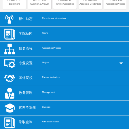
Enrollment
Question & Answer
Online Application
Academic Credentials
Application Process
招生动态
Recruitment Information
学院新闻
News
报名流程
Application Process
专业设置
Majors
国外院校
Partner Institutions
教务管理
Management
优秀毕业生
Students
录取查询
Admission Notice